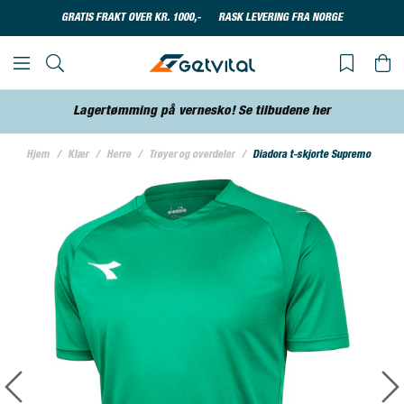
GRATIS FRAKT OVER KR. 1000,-
RASK LEVERING FRA NORGE
Lagertømming på vernesko! Se tilbudene her
Hjem
Klær
Herre
Trøyer og overdeler
Diadora t-skjorte Supremo