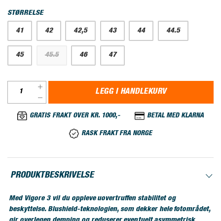
STØRRELSE
41
42
42,5
43
44
44.5
45
45.5
46
47
LEGG I HANDLEKURV
GRATIS FRAKT OVER KR. 1000,-
BETAL MED KLARNA
RASK FRAKT FRA NORGE
PRODUKTBESKRIVELSE
Med Vigore 3 vil du oppleve uovertruffen stabilitet og
beskyttelse. Blushield-teknologien, som dekker hele fotområdet,
gir overlegen demping og reduserer eventuelt asymmetrisk