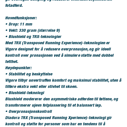
fotadferd.
Hovedfunksjoner:
• Drop: 11 mm
• Vekt: 330 gram (størrelse 9)
• Blushield og TRX-teknologier
Med TRX (Transposed Running Experience)-teknologien er
Vigore designet for å redusere overpronasjon, og gir ideell
kontroll over pronasjonen ved å simulere støtte med dobbel
tetthet.
Høydepunkter:
• Stabilitet og beskyttelse
Vigore tilbyr uovertruffen komfort og maksimal stabilitet, uten å
tilføre ekstra vekt eller stivhet til skoen.
• Blushield-teknologi
Blushield modererer den asymmetriske adferden til føttene, og
transformerer ujevn fotplassering til et balansert løp.
• Overpronasjonskontroll
Diadora TRX (Transposed Running Xperience)-teknologi gir
kontroll og støtte for personer som har en tendens til å